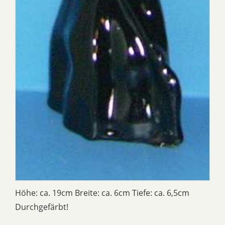
Höhe: ca. 19cm Breite: ca. 6cm Tiefe: ca. 6,5cm
Durchgefärbt!