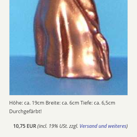
Höhe: ca. 19cm Breite: ca. 6cm Tiefe: ca. 6,5cm
Durchgefärbt!
10,75 EUR
(incl. 19% USt. zzgl.
Versand und weiteres
)