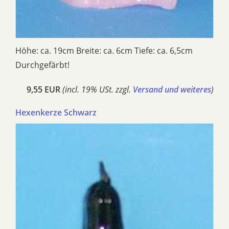
Höhe: ca. 19cm Breite: ca. 6cm Tiefe: ca. 6,5cm
Durchgefärbt!
9,55 EUR
(incl. 19% USt. zzgl.
Versand und weiteres
)
Hexenkerze Schwarz