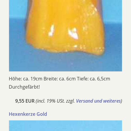
Höhe: ca. 19cm Breite: ca. 6cm Tiefe: ca. 6,5cm
Durchgefärbt!
9,55 EUR
(incl. 19% USt. zzgl.
Versand und weiteres
)
Hexenkerze Gold