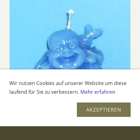
Wir nutzen Cookies auf unserer Website um diese
laufend für Sie zu verbessern.
Mehr erfahren
AKZEPTIEREN