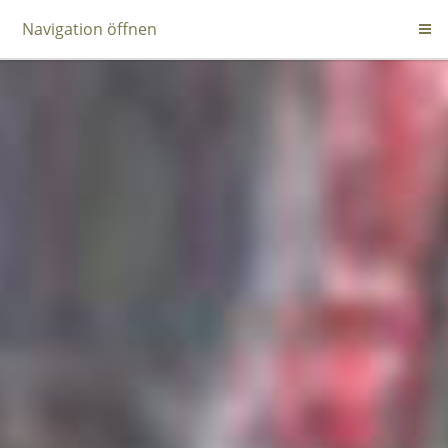
Navigation öffnen