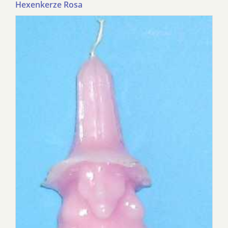
Hexenkerze Rosa