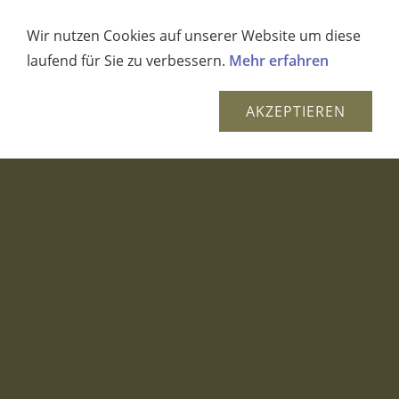
Höhe: ca. 4cm Breite: ca. 4cm Tiefe: ca. 4cm
Durchgefärbt!
Wir nutzen Cookies auf unserer Website um diese
laufend für Sie zu verbessern.
Mehr erfahren
1,19 EUR
(incl. 19% USt. zzgl.
Versand und weiteres
)
AKZEPTIEREN
Würfelkerze Gold