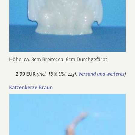
Höhe: ca. 8cm Breite: ca. 6cm Durchgefärbt!
2,99 EUR
(incl. 19% USt. zzgl.
Versand und weiteres
)
Katzenkerze Braun