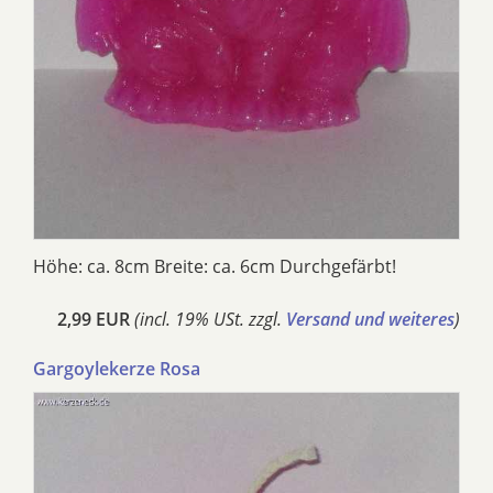
Höhe: ca. 8cm Breite: ca. 6cm Durchgefärbt!
2,99 EUR
(incl. 19% USt. zzgl.
Versand und weiteres
)
Gargoylekerze Rosa