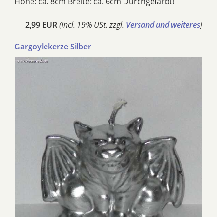
Höhe: ca. 8cm Breite: ca. 6cm Durchgefärbt!
2,99 EUR
(incl. 19% USt. zzgl.
Versand und weiteres
)
Gargoylekerze Silber