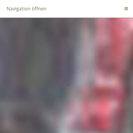
Navigation öffnen