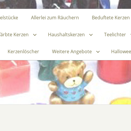
zelstücke
Allerlei zum Räuchern
Beduftete Kerzen
ärbte Kerzen
Haushaltskerzen
Teelichter
Kerzenlöscher
Weitere Angebote
Hallowe